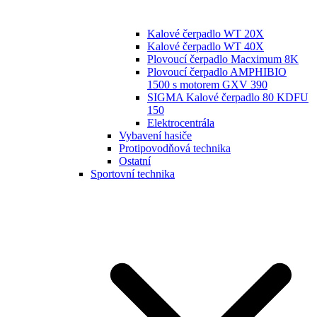
Kalové čerpadlo WT 20X
Kalové čerpadlo WT 40X
Plovoucí čerpadlo Macximum 8K
Plovoucí čerpadlo AMPHIBIO
1500 s motorem GXV 390
SIGMA Kalové čerpadlo 80 KDFU
150
Elektrocentrála
Vybavení hasiče
Protipovodňová technika
Ostatní
Sportovní technika