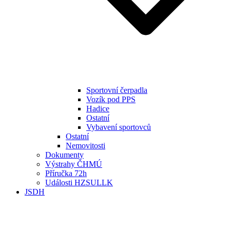
Sportovní čerpadla
Vozík pod PPS
Hadice
Ostatní
Vybavení sportovců
Ostatní
Nemovitosti
Dokumenty
Výstrahy ČHMÚ
Příručka 72h
Události HZSULLK
JSDH