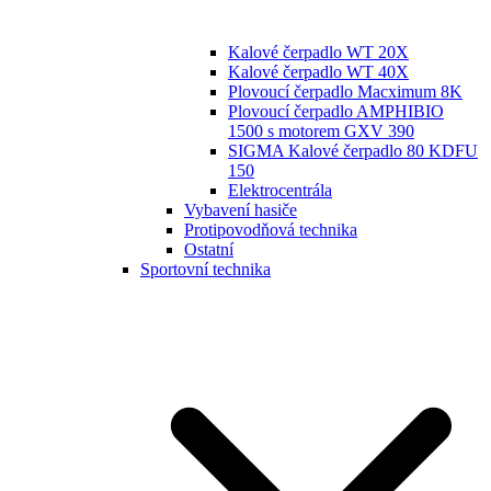
Kalové čerpadlo WT 20X
Kalové čerpadlo WT 40X
Plovoucí čerpadlo Macximum 8K
Plovoucí čerpadlo AMPHIBIO
1500 s motorem GXV 390
SIGMA Kalové čerpadlo 80 KDFU
150
Elektrocentrála
Vybavení hasiče
Protipovodňová technika
Ostatní
Sportovní technika