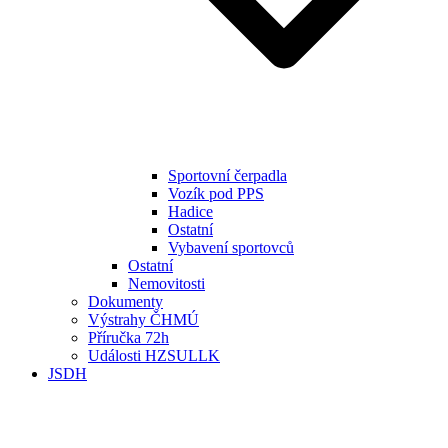
Sportovní čerpadla
Vozík pod PPS
Hadice
Ostatní
Vybavení sportovců
Ostatní
Nemovitosti
Dokumenty
Výstrahy ČHMÚ
Příručka 72h
Události HZSULLK
JSDH