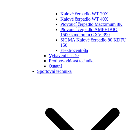
Kalové čerpadlo WT 20X
Kalové čerpadlo WT 40X
Plovoucí čerpadlo Macximum 8K
Plovoucí čerpadlo AMPHIBIO
1500 s motorem GXV 390
SIGMA Kalové čerpadlo 80 KDFU
150
Elektrocentrála
Vybavení hasiče
Protipovodňová technika
Ostatní
Sportovní technika