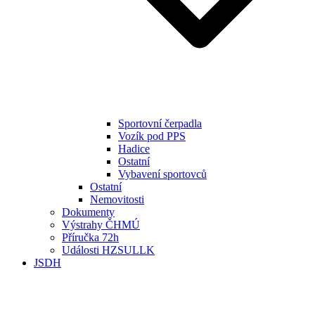
Sportovní čerpadla
Vozík pod PPS
Hadice
Ostatní
Vybavení sportovců
Ostatní
Nemovitosti
Dokumenty
Výstrahy ČHMÚ
Příručka 72h
Události HZSULLK
JSDH