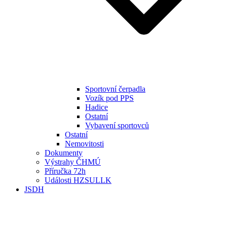
Sportovní čerpadla
Vozík pod PPS
Hadice
Ostatní
Vybavení sportovců
Ostatní
Nemovitosti
Dokumenty
Výstrahy ČHMÚ
Příručka 72h
Události HZSULLK
JSDH