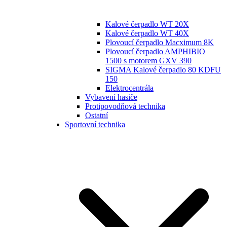
Kalové čerpadlo WT 20X
Kalové čerpadlo WT 40X
Plovoucí čerpadlo Macximum 8K
Plovoucí čerpadlo AMPHIBIO
1500 s motorem GXV 390
SIGMA Kalové čerpadlo 80 KDFU
150
Elektrocentrála
Vybavení hasiče
Protipovodňová technika
Ostatní
Sportovní technika