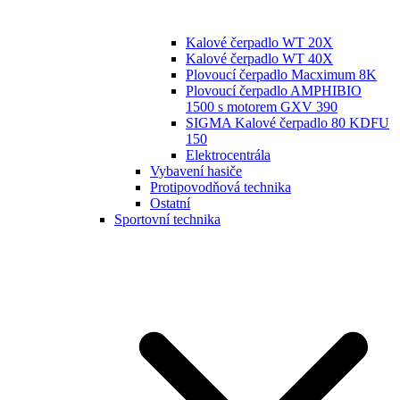
Kalové čerpadlo WT 20X
Kalové čerpadlo WT 40X
Plovoucí čerpadlo Macximum 8K
Plovoucí čerpadlo AMPHIBIO
1500 s motorem GXV 390
SIGMA Kalové čerpadlo 80 KDFU
150
Elektrocentrála
Vybavení hasiče
Protipovodňová technika
Ostatní
Sportovní technika