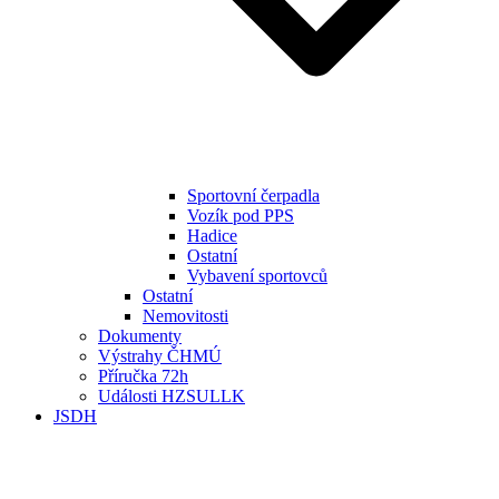
Sportovní čerpadla
Vozík pod PPS
Hadice
Ostatní
Vybavení sportovců
Ostatní
Nemovitosti
Dokumenty
Výstrahy ČHMÚ
Příručka 72h
Události HZSULLK
JSDH