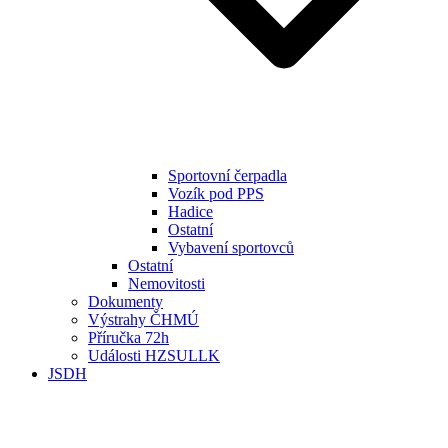
Sportovní čerpadla
Vozík pod PPS
Hadice
Ostatní
Vybavení sportovců
Ostatní
Nemovitosti
Dokumenty
Výstrahy ČHMÚ
Příručka 72h
Události HZSULLK
JSDH