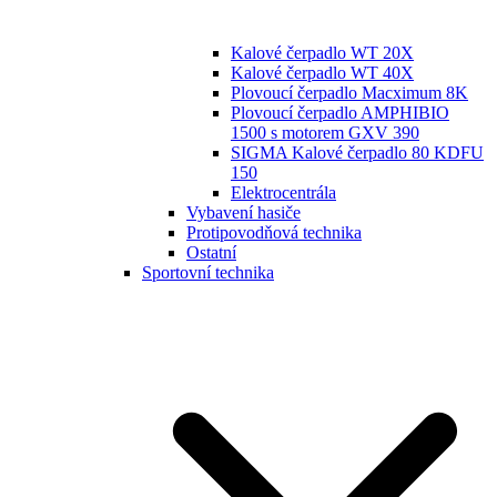
Kalové čerpadlo WT 20X
Kalové čerpadlo WT 40X
Plovoucí čerpadlo Macximum 8K
Plovoucí čerpadlo AMPHIBIO
1500 s motorem GXV 390
SIGMA Kalové čerpadlo 80 KDFU
150
Elektrocentrála
Vybavení hasiče
Protipovodňová technika
Ostatní
Sportovní technika