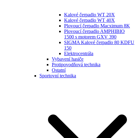
Kalové čerpadlo WT 20X
Kalové čerpadlo WT 40X
Plovoucí čerpadlo Macximum 8K
Plovoucí čerpadlo AMPHIBIO
1500 s motorem GXV 390
SIGMA Kalové čerpadlo 80 KDFU
150
Elektrocentrála
Vybavení hasiče
Protipovodňová technika
Ostatní
Sportovní technika