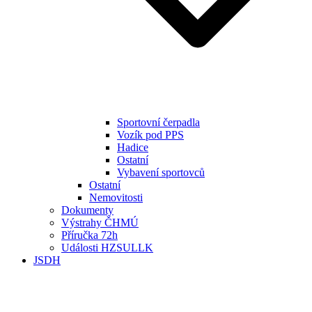
Sportovní čerpadla
Vozík pod PPS
Hadice
Ostatní
Vybavení sportovců
Ostatní
Nemovitosti
Dokumenty
Výstrahy ČHMÚ
Příručka 72h
Události HZSULLK
JSDH