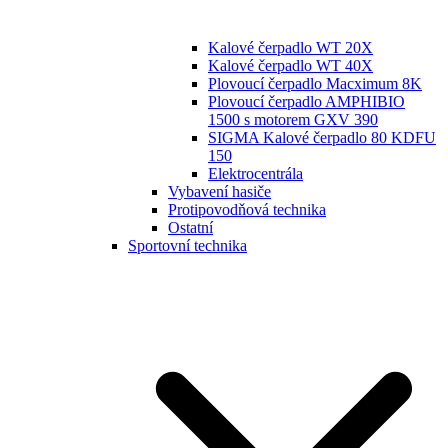
Kalové čerpadlo WT 20X
Kalové čerpadlo WT 40X
Plovoucí čerpadlo Macximum 8K
Plovoucí čerpadlo AMPHIBIO
1500 s motorem GXV 390
SIGMA Kalové čerpadlo 80 KDFU
150
Elektrocentrála
Vybavení hasiče
Protipovodňová technika
Ostatní
Sportovní technika