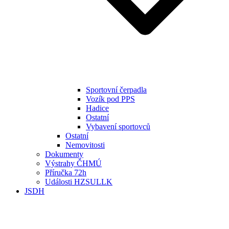
Sportovní čerpadla
Vozík pod PPS
Hadice
Ostatní
Vybavení sportovců
Ostatní
Nemovitosti
Dokumenty
Výstrahy ČHMÚ
Příručka 72h
Události HZSULLK
JSDH