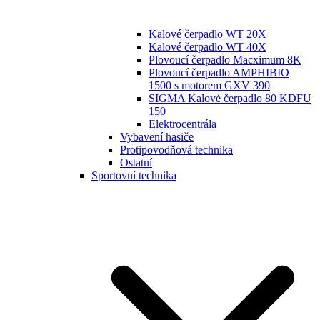
Kalové čerpadlo WT 20X
Kalové čerpadlo WT 40X
Plovoucí čerpadlo Macximum 8K
Plovoucí čerpadlo AMPHIBIO
1500 s motorem GXV 390
SIGMA Kalové čerpadlo 80 KDFU
150
Elektrocentrála
Vybavení hasiče
Protipovodňová technika
Ostatní
Sportovní technika