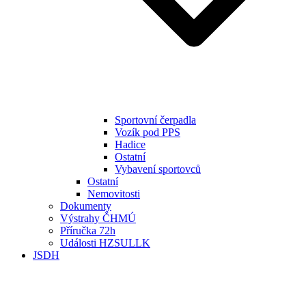
Sportovní čerpadla
Vozík pod PPS
Hadice
Ostatní
Vybavení sportovců
Ostatní
Nemovitosti
Dokumenty
Výstrahy ČHMÚ
Příručka 72h
Události HZSULLK
JSDH