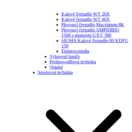
Kalové čerpadlo WT 20X
Kalové čerpadlo WT 40X
Plovoucí čerpadlo Macximum 8K
Plovoucí čerpadlo AMPHIBIO
1500 s motorem GXV 390
SIGMA Kalové čerpadlo 80 KDFU
150
Elektrocentrála
Vybavení hasiče
Protipovodňová technika
Ostatní
Sportovní technika